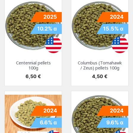
2025
2024
10.2% α
15.5% α
Centennial pellets
Columbus (Tomahawk
100g
/ Zeus) pellets 100g
Prix
Prix
6,50 €
4,50 €
2024
2024
6.6% α
9.6% α