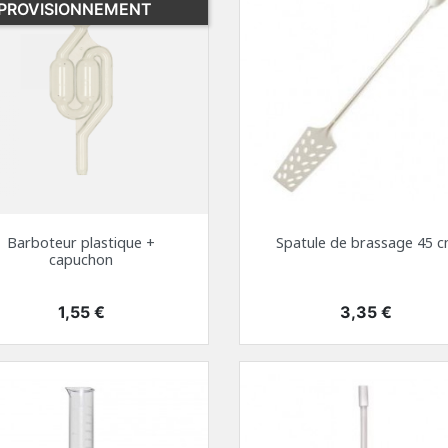
PROVISIONNEMENT
Barboteur plastique +
Spatule de brassage 45 
capuchon
Prix
Prix
1,55 €
3,35 €