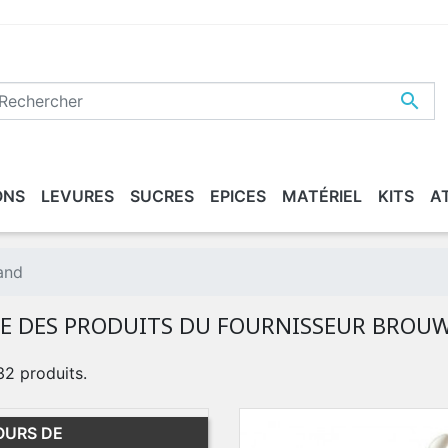

ONS
LEVURES
SUCRES
EPICES
MATÉRIEL
KITS
A
ASSÉE
ETTOYER / DÉSINFECTER
XTRAITS DE MALT
MALTS "BIO"
CONDITIONNEMENT
BEERS
and
TE DES PRODUITS DU FOURNISSEUR BROU
 32 produits.
OURS DE