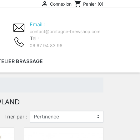

shopping_cart
Connexion
Panier
(0)
Email :
contact@bretagne-brewshop.com
Tel :
06 67 94 83 96
TELIER BRASSAGE
MITH
WLAND
Trier par :