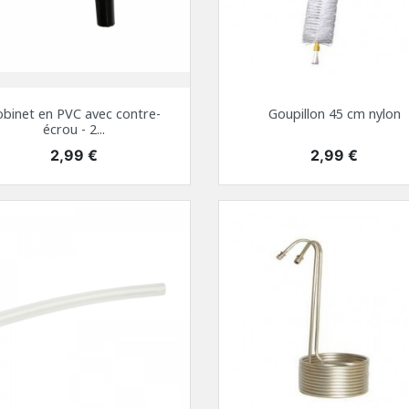
obinet en PVC avec contre-
Goupillon 45 cm nylon
écrou - 2...
Prix
Prix
2,99 €
2,99 €