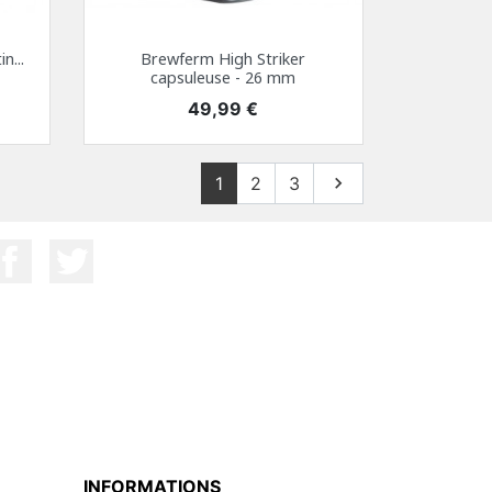
n...
Brewferm High Striker
capsuleuse - 26 mm
Prix
49,99 €
Suivant
1
2
3

INFORMATIONS