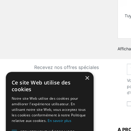
Tuy
Afficha
Recevez nos offres spéciales
×
Vo
Ce site Web utilise des
po
cookies
d'
Notre site Web utilise des cookies pour
améliorer l'expérience utilisateur. En
utilisant notre site Web, vous acceptez tous
les cookies conformément à notre Politique
relative aux cookies.
En savoir plus
LA BOUTIQUE
A PR