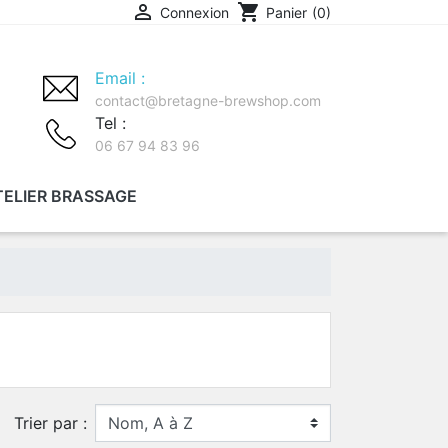

shopping_cart
Connexion
Panier
(0)
Email :
contact@bretagne-brewshop.com
Tel :
06 67 94 83 96
TELIER BRASSAGE
MITH
Trier par :