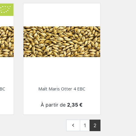
EBC
Malt Maris Otter 4 EBC
Prix
À partir de
2,35 €
Précédent

1
2