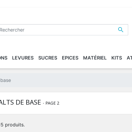

ONS
LEVURES
SUCRES
EPICES
MATÉRIEL
KITS
A
ASSÉE
ETTOYER / DÉSINFECTER
XTRAITS DE MALT
MALTS "BIO"
CONDITIONNEMENT
BEERS
 base
ALTS DE BASE
- PAGE 2
 15 produits.