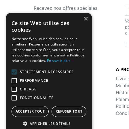
Recevez nos offres spéciales
×
Vo
Ce site Web utilise des
po
cookies
d'
Notre site Web utilise des cookies pour
améliorer l'expérience utilisateur. En
utilisant notre site Web, vous acceptez tous
les cookies conformément à notre Politique
relative aux cookies.
En savoir plus
LA BOUTIQUE
A PR
STRICTEMENT NÉCESSAIRES
Histoire
Livrai
PERFORMANCE
Malts - Substitutions et
Menti
CIBLAGE
équivalences
Histoi
FONCTIONNALITÉ
Nouveaux produits
Paiem
Meilleures ventes
Polit
ACCEPTER TOUT
REFUSER TOUT
Contactez-nous
Condi
sitemap
AFFICHER LES DÉTAILS