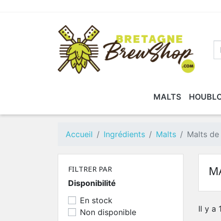
MALTS
HOUBL
MALTS DE BASE
FERMENTIS
MATÉRIEL DE MESURE
KITS DE BRASSAGE
LALLEMAND
MALTS SPÉCIAUX
KITS RECETTES
BRASSAGE
DLUO DÉP
N
E
Accueil
Ingrédients
Malts
Malts de
M
FILTRER PAR
Disponibilité
En stock
Il y a
Non disponible