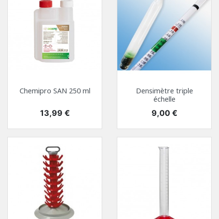
Chemipro SAN 250 ml
Densimètre triple
échelle
Prix
Prix
13,99 €
9,00 €