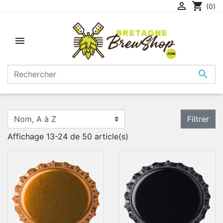

shopping_cart
(0)


Filtrer
Affichage 13-24 de 50 article(s)