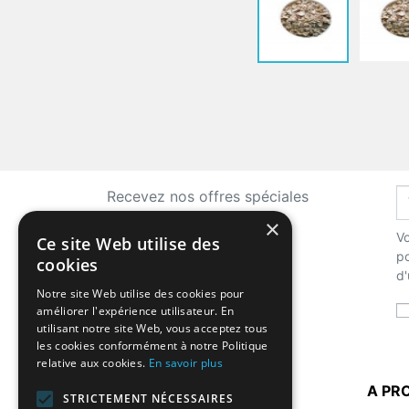
Recevez nos offres spéciales
×
Vo
Ce site Web utilise des
po
cookies
d'
Notre site Web utilise des cookies pour
améliorer l'expérience utilisateur. En
utilisant notre site Web, vous acceptez tous
les cookies conformément à notre Politique
relative aux cookies.
En savoir plus
LA BOUTIQUE
A PR
STRICTEMENT NÉCESSAIRES