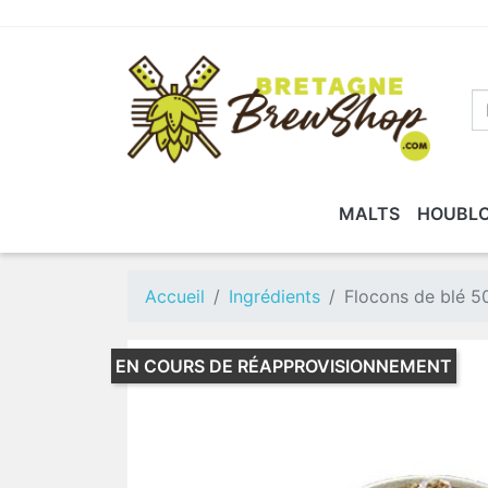
MALTS
HOUBL
MALTS DE BASE
FERMENTIS
MATÉRIEL DE MESURE
KITS DE BRASSAGE
LALLEMAND
MALTS SPÉCIAUX
KITS RECETTES
BRASSAGE
DLUO DÉP
N
E
Accueil
Ingrédients
Flocons de blé 5
EN COURS DE RÉAPPROVISIONNEMENT