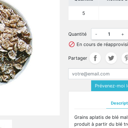
5
Quantité
-
+

En cours de réapprovis
Partager
Prévenez-moi lo
Descript
Grains aplatis de blé mal
produit à partir du blé 