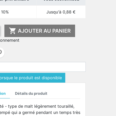
10%
Jusqu'à 0,88 €

AJOUTER AU PANIER
ionnement
rsque le produit est disponible
ion
Détails du produit
té - type de malt légèrement touraillé,
trempé qui a germé pendant un temps très