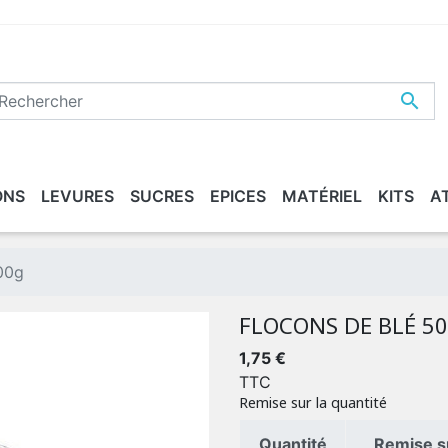

ONS
LEVURES
SUCRES
EPICES
MATÉRIEL
KITS
A
ASSÉE
ETTOYER / DÉSINFECTER
XTRAITS DE MALT
MALTS "BIO"
CONDITIONNEMENT
BEERS
00g
FLOCONS DE BLÉ 5
1,75 €
TTC
Remise sur la quantité
Quantité
Remise su