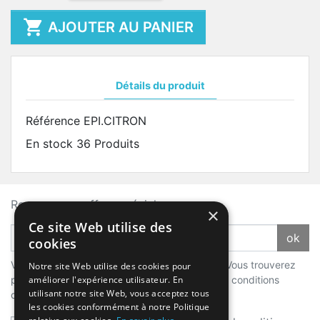

AJOUTER AU PANIER
Détails du produit
Référence
EPI.CITRON
En stock
36 Produits
Recevez nos offres spéciales
×
Ce site Web utilise des
ok
cookies
Vous pouvez vous désinscrire à tout moment. Vous trouverez
Notre site Web utilise des cookies pour
pour cela nos informations de contact dans les conditions
améliorer l'expérience utilisateur. En
utilisant notre site Web, vous acceptez tous
d'utilisation du site.
les cookies conformément à notre Politique