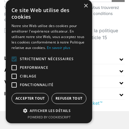
×
Vous pouvez vous désinscrire à tout moment. Vous trouverez
Ce site Web utilise des
pour cela nos informations de contact dans les conditions
cookies
d'utilisation du site.
Notre site Web utilise des cookies pour
J'accepte les conditions générales et la politique
améliorer l'expérience utilisateur. En
utilisant notre site Web, vous acceptez tous
de confidentialité, consultables à l'article 15
les cookies conformément à notre Politique
des
Conditions générales de vente
relative aux cookies.
En savoir plus
LA BOUTIQUE
STRICTEMENT NÉCESSAIRES
PERFORMANCE
A PROPOS
CIBLAGE
VOTRE COMPTE
FONCTIONNALITÉ
INFORMATIONS
ACCEPTER TOUT
REFUSER TOUT
© 2026 - Theme by Prestarocket™
AFFICHER LES DÉTAILS
POWERED BY COOKIESCRIPT