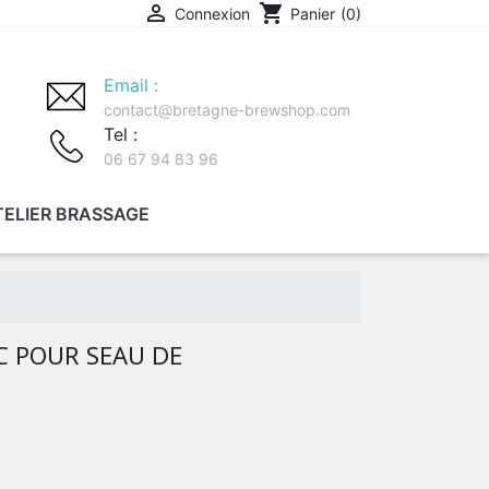

shopping_cart
Connexion
Panier
(0)
Email :
contact@bretagne-brewshop.com
Tel :
06 67 94 83 96
TELIER BRASSAGE
MITH
 POUR SEAU DE