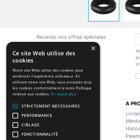
Recevez nos offres spéciales
×
Vo
Ce site Web utilise des
po
cookies
d'
Notre site Web utilise des cookies pour
améliorer l'expérience utilisateur. En
utilisant notre site Web, vous acceptez tous
les cookies conformément à notre Politique
relative aux cookies.
En savoir plus
LA BOUTIQUE
A PR
STRICTEMENT NÉCESSAIRES
Histoire
Livrai
PERFORMANCE
Malts - Substitutions et
Menti
CIBLAGE
équivalences
Histoi
FONCTIONNALITÉ
Nouveaux produits
Paiem