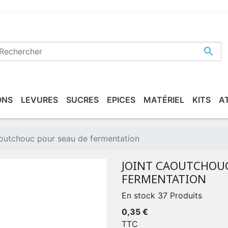

ONS
LEVURES
SUCRES
EPICES
MATÉRIEL
KITS
A
ASSÉE
ETTOYER / DÉSINFECTER
XTRAITS DE MALT
MALTS "BIO"
CONDITIONNEMENT
BEERS
aoutchouc pour seau de fermentation
JOINT CAOUTCHOUC
FERMENTATION
En stock
37 Produits
0,35 €
TTC