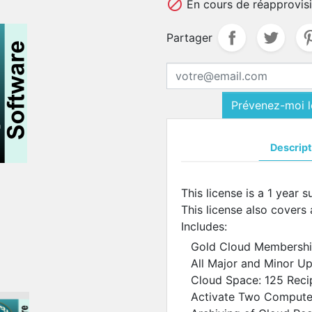

En cours de réapprovis
Partager
Prévenez-moi lo
Descript
This license is a 1 year
This license also covers
Includes:
Gold Cloud Membersh
All Major and Minor U
Cloud Space: 125 Reci
Activate Two Compute