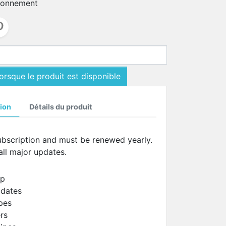
ionnement
rsque le produit est disponible
ion
Détails du produit
 subscription and must be renewed yearly.
 all major updates.
ip
pdates
pes
rs