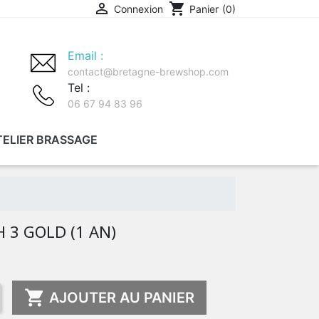

shopping_cart
Connexion
Panier
(0)
Email :
contact@bretagne-brewshop.com
Tel :
06 67 94 83 96
TELIER BRASSAGE
MITH
 3 GOLD (1 AN)

AJOUTER AU PANIER