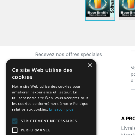
Recevez nos offres spéciales
×
Vo
Ce site Web utilise des
po
cookies
d'
Notre site Web utilise des cookies pour
améliorer l'expérience utilisateur. En
utilisant notre site Web, vous acceptez tous
les cookies conformément à notre Politique
relative aux cookies.
En savoir plus
LA BOUTIQUE
A PR
STRICTEMENT NÉCESSAIRES
Histoire
Livrai
PERFORMANCE