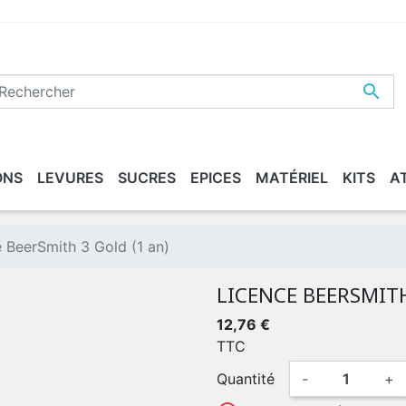

ONS
LEVURES
SUCRES
EPICES
MATÉRIEL
KITS
A
ASSÉE
ETTOYER / DÉSINFECTER
XTRAITS DE MALT
MALTS "BIO"
CONDITIONNEMENT
BEERS
 BeerSmith 3 Gold (1 an)
LICENCE BEERSMITH
12,76 €
TTC
Quantité
-
+